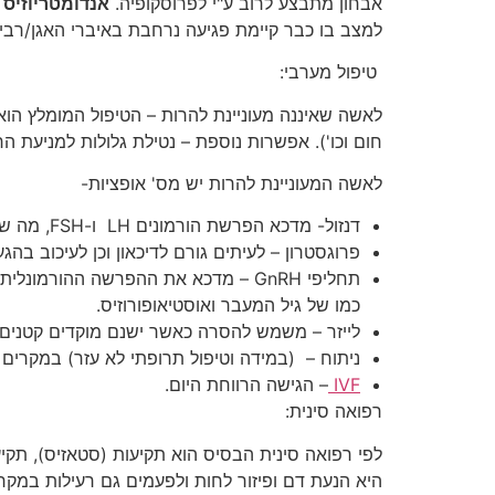
אבחון מתבצע לרוב ע"י לפרוסקופיה.
אנדומטריוזיס
למצב בו כבר קיימת פגיעה נרחבת באיברי האגן/רביה
טיפול מערבי:
לאשה שאיננה מעוניינת להרות – הטיפול המומלץ הוא
חום וכו'). אפשרות נוספת – נטילת גלולות למניעת הרי
לאשה המעוניינת להרות יש מס' אופציות-
דנזול- מדכא הפרשת הורמונים LH ו-FSH, מה שגורם לדיכוי תהליך יצירת האסטרוגנים בשחלות, תופעות הלוואי הן ודמות לשל גיל המעבר ובעיקר עליה במשקל.
פרוגסטרון – לעיתים גורם לדיכאון וכן לעיכוב בהג
תחליפי GnRH – מדכא את ההפרשה ההור
כמו של גיל המעבר ואוסטיאופורוזיס.
לייזר – משמש להסרה כאשר ישנם מוקדים קטנים.
ניתוח – (במידה וטיפול תרופתי לא עזר) במקרים 
IVF
– הגישה הרווחת היום.
רפואה סינית:
היא הנעת דם ופיזור לחות ולפעמים גם רעילות במקר