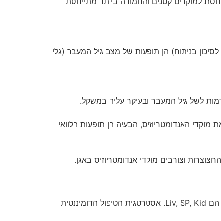
 4 רמות חומרה כאשר הדרגה הקלה ביותר – מס' 1 מתייחסת למוקדים קטנים והחמורה ביותר מתייחסת
יכון בניתוח) הן תופעות של מצב גיל המעבר (גלי
 את מוקדי האנדומטריוזיס, הבעיה הן תופעות הלוואי
צוצרות וצורבים מוקדי אנדומטריוזיס באגן.
לפי רפואה סינית הבסיס הוא תקיעות (סטאזיס), תקיעות של דם, לחות וצ'י באזור האגן ובטן תחתונה.האיברים המעורבים הם Liv, SP, Kid. אסטרטגית הטיפול הדומיננטית