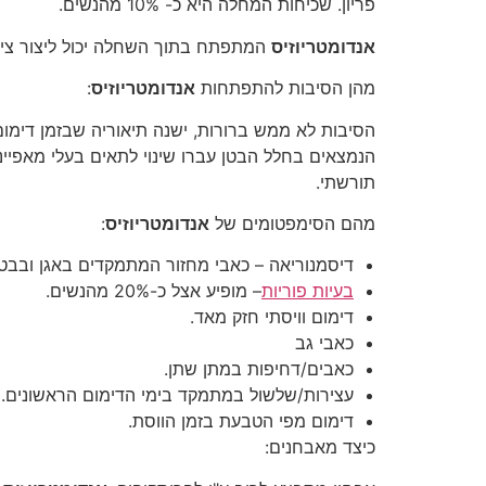
פריון. שכיחות המחלה היא כ- 10% מהנשים.
אנדומטריוזיס
המתפתח בתוך השחלה יכול ליצור ציס
מהן הסיבות להתפתחות
אנדומטריוזיס
:
הסיבות לא ממש ברורות, ישנה תיאוריה שבזמן דימום
הנמצאים בחלל הבטן עברו שינוי לתאים בעלי מאפיינ
תורש
מהם הסימפטומים של
אנדומטריוזיס
:
דיסמנוריאה – כאבי מחזור המתמקדים באגן ובבט
בעיות פוריות
– מופיע אצל כ-20% מהנשים.
דימום וויסתי חזק מאד.
כאבי גב
כאבים/דחיפות במתן שתן.
עצירות/שלשול במתמקד בימי הדימום הראשונים.
דימום מפי הטבעת בזמן הווסת.
כיצד מאבחנים: