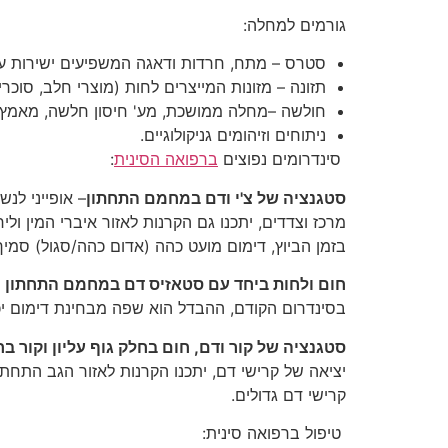
גורמים למחלה:
סטרס – מתח, חרדות ודאגה המשפיעים ישירות על
תזונה – מזונות המייצרים לחות (מוצרי חלב, סוכרי
חולשה –מחלה ממושכת, מע' חיסון חלשה, מאמץ ג
ניתוחים וזיהומים גניקולוגיים.
סינדרומים נפוצים
ברפואה הסינית
:
סטגנציה של צ'י ודם במחמם התחתון
מרכז וצדדים, יתכנו גם הקרנות לאזור איברי המין ול
בזמן הביוץ, דימום מועט כהה (אדום כהה/סגול) סמיך
חום ולחות ביחד עם סטאזיס דם במחמם התחתון
בסינדרום הקודם, ההבדל הוא שפה מבחינת דימום יכו
סטגנציה של קור ודם, חום בחלק גוף עליון וקור ב
יציאה של קרישי דם, יתכנו הקרנות לאזור הגב התחתו
קרישי דם גדולים.
טיפול ברפואה סינית: