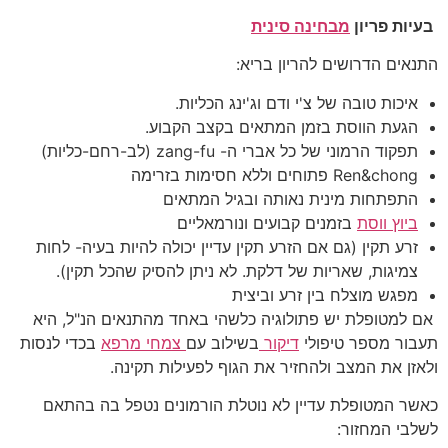
בעיות פריון
מבחינה סינית
התנאים הדרושים להריון בריא:
איכות טובה של צ'י ודם וג'ינג הכליות.
הגעת הווסת בזמן המתאים בקצב הקבוע.
תפקוד הרמוני של כל אברי ה- zang-fu (לב-רחם-כליות)
Ren&chong פתוחים וללא חסימות בזרימה
התפתחות מינית נאותה ובגיל המתאים
ביוץ ווסת
בזמנים קבועים ונורמאליים
זרע תקין (גם אם הזרע תקין עדיין יכולה להיות בעיה- לחות
צמיגות, שאריות של דלקת. לא ניתן להסיק שהכל תקין).
מפגש מוצלח בין זרע וביצית
אם למטופלת יש פתולוגיה כלשהי באחד מהתנאים הנ"ל, היא
תעבור מספר טיפולי
דיקור
בשילוב עם
צמחי מרפא
בכדי לנסות
ולאזן את המצב ולהחזיר את הגוף לפעילות תקינה.
כאשר המטופלת עדיין לא נוטלת הורמונים נטפל בה בהתאם
לשלבי המחזור: