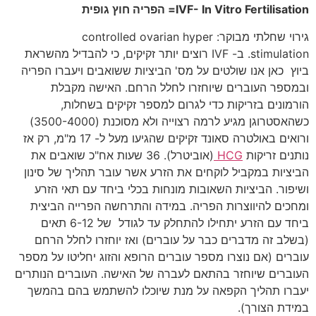
IVF- In Vitro Fertilisation
= הפריה חוץ גופית
גירוי שחלתי מבוקר: controlled ovarian hyper
stimulation. ב- IVF רוצים יותר זקיקים, כי להבדיל מהשראת
ביוץ כאן אנו שולטים על מס' הביציות ששואבים ויעברו הפריה
ובמספר העוברים שיוחזרו לחלל הרחם. האישה מקבלת
הורמונים בזריקות כדי לגרום למספר זקיקים בשחלות,
כשהאסטרוגן מגיע לרמה רצוייה ולא מסוכנת (3500-4000)
ורואים באולטרה סאונד זקיקים שהגיעו מעל ל- 17 מ"מ, רק אז
נותנים זריקות
HCG
(אוביטרל). 36 שעות אח"כ שואבים את
הביציות במקביל לוקחים את הזרע אשר עובר תהליך של סינון
ושיפור. הביציות השאובות מונחות בכלי ביחד עם תאי הזרע
ומחכים להיווצרות הפריה. במידה והתרחשה הפרייה הביצית
ביחד עם הזרע יתחילו להתחלק עד לגודל של 6-12 תאים
(בשלב זה מדברים כבר על עוברים) ואז יוחזרו לחלל הרחם
עוברים (אם נוצרו מספר עוברים הרופא והזוג יחליטו על מספר
העוברים שיוחזר בהתאם לעברה של האישה. העוברים הנותרים
יעברו תהליך הקפאה על מנת שיוכלו להשתמש בהם בהמשך
במידת הצורך).