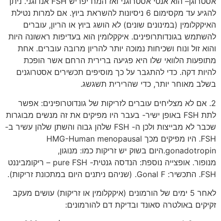
אסטרוגן– הוא אנטי אסטרוגני ואז המח יפריש FSH אנדוגני. ניתן
להגיע עד מקסימום 6 ניסיונות להשראת ביוץ. אם למרות נטילת
האיקקלומין (במינונים שונים) לא הושג ביוץ או הריון, עוברים
להשתמש בגונדותרופינים. איקקלומין הוא בעדיפות ראשונה היות
והוא זול ונוח ושכיחות נמוכה יותר להריון מרובה עוברים. אחת
מתופעות הלוואי שלו היא פגיעה ברירית הרחם אשר הופכת
להיות דקה. כדי להתגבר על כך מוסיפים תכשירים אסטרוגנים
בשלב מאוחר יותר, כדי שהרירית תשגשג.
2. אם לא מצליחים עוברים לזריקות של גונדוטרופינים: אפשר
לתת FSH באופן ישיר- בעבר היו מפיקים את זה מנשים מבוגרות
שכבר לא מבייצות ולכן ה- FSH שלהן גבוה והשתן שלהן עשיר ב-
FSH. היו מפיקים מכך HMG-Human menopausal
gonadotropin.היום בשוק יש זריקות כמו: מנוגון,
מנופור. אופצייה נוספת: הנדסה גנטית- pure FSH – ריקומביננט
FSH. התכשיר: Gonal F. (שניהם ניתנים היום במתכונת זריקות).
לאחר 5 ימים של הורמונים (איקקלומין או זריקות) עושים מעקב
זקיקים באולטרה סאונד ובדיקת דם להורמונים: