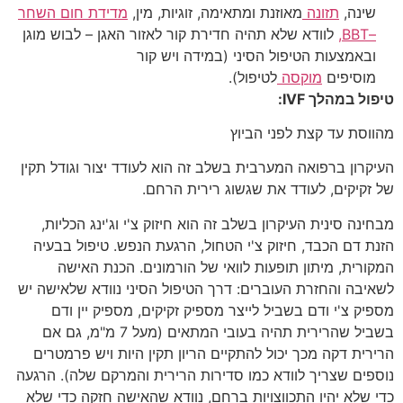
שינה,
תזונה
מאוזנת ומתאימה, זוגיות, מין,
מדידת חום השחר
–BBT,
לוודא שלא תהיה חדירת קור לאזור האגן – לבוש מוגן
ובאמצעות הטיפול הסיני (במידה ויש קור
מוסיפים
מוקסה
לטיפול).
טיפול במהלך
IVF
:
מהווסת עד קצת לפני הביוץ
העיקרון ברפואה המערבית בשלב זה הוא לעודד יצור וגודל תקין
של זקיקים, לעודד את שגשוג רירית הרחם.
מבחינה סינית העיקרון בשלב זה הוא חיזוק צ'י וג'ינג הכליות,
הזנת דם הכבד, חיזוק צ'י הטחול, הרגעת הנפש. טיפול בבעיה
המקורית, מיתון תופעות לוואי של הורמונים. הכנת האישה
לשאיבה והחזרת העוברים: דרך הטיפול הסיני נוודא שלאישה יש
מספיק צ'י ודם בשביל לייצר מספיק זקיקים, מספיק יין ודם
בשביל שהרירית תהיה בעובי המתאים (מעל 7 מ"מ, גם אם
הרירית דקה מכך יכול להתקיים הריון תקין היות ויש פרמטרים
נוספים שצריך לוודא כמו סדירות הרירית והמרקם שלה). הרגעה
כדי שלא יהיו התכווצויות ברחם, נוודא שהאישה חזקה כדי שלא