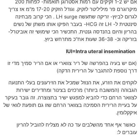
אם יש 1-2 זקיקים עם רמות אסטרוגן תואמות- לפחות 200
מיקרוגרם פר מיליליטר לזקיק. וגודל הזקיק 17-20 מ"מ אז צריך
לגרום לביוץ- זריקה שתעשה LH surge . הכי קרוב מבחינה
סינטטית ל- LH זה HCG- בעבר הפיקו אותו משתן של נשים
בהריון והיום בהנדסה גנטית. התכשיר הכי שימושי זה אוביטרל-
בזריקה וכ- 36-38 שעות אח"כ מתרחש ביוץ.
IUI=Intra uteral insemination
(אם יש בעיה בהפרשה של ריר צווארי או אם הריר סמיך מדי זו
דרך נוספת להתגבר על הרירית הדקה)
לוקחים את הזרע, את הנוזל שמכיל את הזירעונים בעלי התנועה
הגבוהה (המשובח ביותר) מרכזים בצינור ומחדירים ישירות
לצוואר הרחם כדי להביא למפגש ישיר בחצוצרה. זה גובר בעיקר
על בעיית הרירית הסמיכה בצוואר הרחם שזו גם תופעת לוואי של
איקקלומין.
כאשר אף אחד מהשלבים עד כה לא מצליח להוביל להריון
עוברים ל: