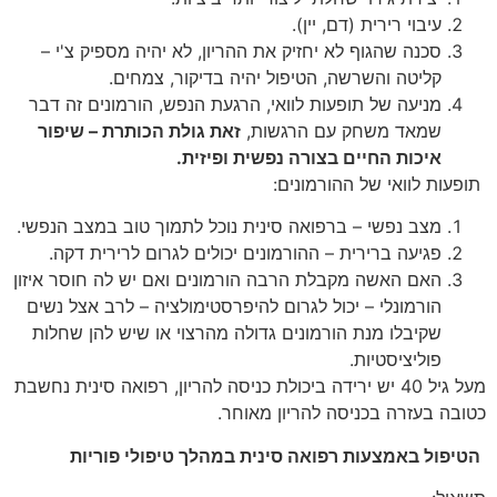
עיבוי רירית (דם, יין).
סכנה שהגוף לא יחזיק את ההריון, לא יהיה מספיק צ'י –
קליטה והשרשה, הטיפול יהיה בדיקור, צמחים.
מניעה של תופעות לוואי, הרגעת הנפש, הורמונים זה דבר
שמאד משחק עם הרגשות,
זאת גולת הכותרת – שיפור
איכות החיים בצורה נפשית ופיזית.
תופעות לוואי של ההורמונים:
מצב נפשי – ברפואה סינית נוכל לתמוך טוב במצב הנפשי.
פגיעה ברירית – ההורמונים יכולים לגרום לרירית דקה.
האם האשה מקבלת הרבה הורמונים ואם יש לה חוסר איזון
הורמונלי – יכול לגרום להיפרסטימולציה – לרב אצל נשים
שקיבלו מנת הורמונים גדולה מהרצוי או שיש להן שחלות
פוליציסטיות.
מעל גיל 40 יש ירידה ביכולת כניסה להריון, רפואה סינית נחשבת
כטובה בעזרה בכניסה להריון מאוחר.
הטיפול באמצעות רפואה סינית במהלך טיפולי פוריות