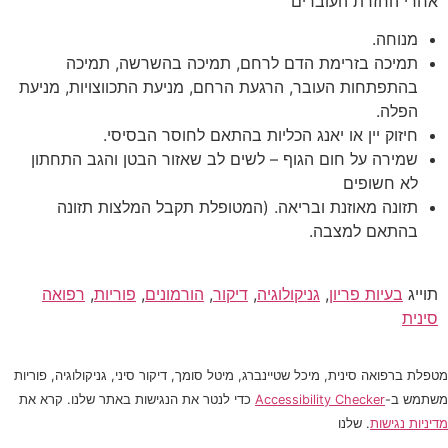
אחרי החזרת העוברים
מנוחה.
תמיכה בזרימת הדם לרחם, תמיכה בהשרשה, תמיכה
בהתפתחות העובר, הרגעת הרחם, מניעת התכווצויות, מניעת
הפלה.
חיזוק יין או יאנג הכליות בהתאם לחוסר הבסיסי.
שמירה על חום הגוף – לשים לב שאזור הבטן והגב התחתון
לא חשופים
תזונה מאוזנת ובריאה. (המטופלת תקבל המלצות תזונה
בהתאם למצבה.
תוייג
בעיות פריון
,
גניקולוגיה
,
דיקור
,
הורמונים
,
פוריות
,
רפואה
סינית
מטפלת ברפואה סינית, מיכל שטיינברג, מיטל סומך, דיקור סיני, גניקולוגיה, פוריות
משתמש ב-
Accessibility Checker
כדי לנטר את הנגישות באתר שלנו. קרא את
מדיניות נגישות
. שלנו