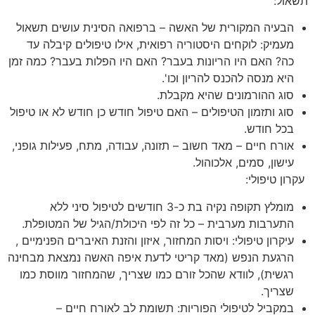
תשאול:
הבעיה המקורית של האשה – ברפואה הסינית עושים תשאול
מעמיק: לוקחים היסטוריה רפואית, אילו טיפולים קיבלה עד
כה? האם היו הריונות בעבר? האם היו הפלות בעבר? כמה זמן
היא מנסה להכנס להריון וכו'.
סוג ההורמונים שהיא מקבלת.
סוג ותזמון הטיפולים – האם טיפול חודש כן חודש לא או טיפול
בכל חודש.
אורח חיים – מאד חשוב – תזונה, עבודה, מתח, פעילות גופני,
עישון, סמים, אלכוהול.
עקרון טיפולי:
מומלץ תקופה נקיה בת כ-3 חודשים לטיפול סיני ללא
התערבות מערבית – כל זה לפי היכולת/הגיל של המטופלת.
עיקרון טיפולי: ויסות המחזור, איזון והזנת האיברים הפנימיים ,
הרגעת הנפש (מאד קריטי לדעת איפה האשה נמצאת מבחינה
רגשית), לוודא שהכל זורם כמו שצריך, שהמחזור מווסת כמו
שצריך.
במקביל לטיפולי הפוריות: תשומת לב לאורח חיים –