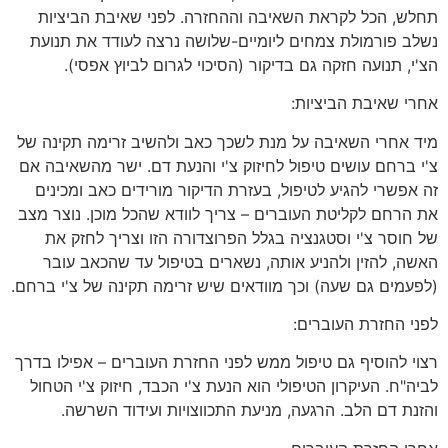
תחלש, הכל לקראת השאיבה וההחזרה. לפני שאיבת הביציות
נשלב פורמולת צמחים ליומיים-שלושה נרצה לעודד את תנועת
הצ'י, תנועה חזקה גם בדיקור (הסיכוי לגרום לביוץ אפסי).
אחרי שאיבת הביציות:
מיד אחרי השאיבה על מנת לשכך כאב ולהשיב זרימה תקינה של
צ'י ברחם עושים טיפול לחיזוק צ'י והנעת דם. ישר מהשאיבה אם
זה אפשרי להגיע לטיפול, בעזרת הדיקור מורידים כאב ומכינים
את הרחם לקליטת העוברים – צריך לוודא שהכל מוכן. נוצר מצב
של חוסר צ'י וסטגנציה בגלל הפרוצדורה הזו וצריך לחזק את
האשה, להזין ולהניע אותה, נשארים בטיפול עד שהכאב עובר
(לפעמים גם שעה) וכך מוודאים שיש זרימה תקינה של צ'י ברחם.
לפני החזרת העוברים:
רצוי להוסיף גם טיפול ממש לפני החזרת העוברים – אפילו בדרך
לביה"ח. העיקרון הטיפולי הוא הנעת צ'י הכבד, חיזוק צ'י הטחול
והזנת דם הלב. הרגעה, מניעת התכווצויות ועידוד השרשה.