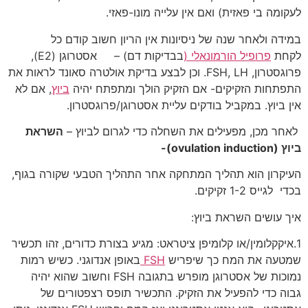
לעקומה בי פאזית) ואם אין עלייה מונו-פאזי.
במידה ולאחר שנה של ניסיונות אין הריון חשוב קודם כל
לקחת
פרופיל הורמונאלי (
בבדיקות דם) – אסטרוגן (E2),
פרוגסטרון, FSH, LH. וכן לבצע בדיקת אולטרה סאונד לראות את
התפתחות הזקיקים- אם הזקיק הולך ומתפתח יהיה
ביוץ
, אם לא
אין ביוץ. במקביל בודקים עליית אסטרוגן/פרוגסטרון.
לאחר מכן, מפעילים את השחלה כדי לגרום לביוץ –
השראת
ביוץ (
ovulation induction
)-
העיקרון הוא תהליך המתחקה אחר התהליך הטבעי שקורה בגוף,
בכדי לגייס 1-2 זקיקים.
איך עושים השראת ביוץ:
1.איקקלומין/או קלומיפן ציטראט: מגיע בצורת כדורים, זהו תכשיר
שמטעה את המח כך שיפריש
FSH
באופן אנדוגני. כשיש רמות
נמוכות של אסטרוגן מופרש בתגובה FSH וחשוב שהוא יהיה
גבוה כדי להפעיל את הזקיק. התכשיר תופס רצפטורים של