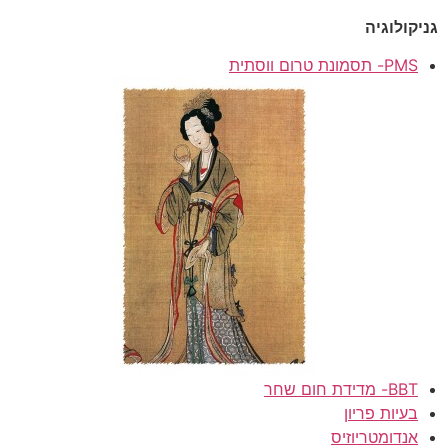
גניקולוגיה
PMS- תסמונת טרום ווסתית
BBT- מדידת חום שחר
בעיות פריון
אנדומטריוזיס