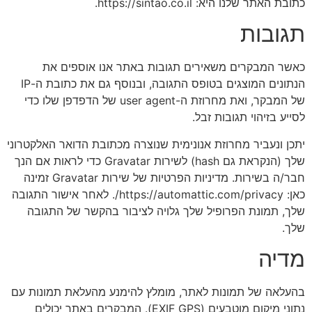
כתובת האתר שלנו היא: https://sintao.co.il.
תגובות
כאשר המבקרים משאירים תגובות באתר אנו אוספים את
הנתונים המוצגים בטופס התגובה, ובנוסף גם את כתובת ה-IP
של המבקר, ואת מחרוזת ה-user agent של הדפדפן שלו כדי
לסייע בזיהוי תגובות זבל.
יתכן ונעביר מחרוזת אנונימית שנוצרה מכתובת הדואר האלקטרוני
שלך (הנקראת גם hash) לשירות Gravatar כדי לראות אם הנך
חבר/ה בשירות. מדיניות הפרטיות של שירות Gravatar זמינה
כאן: https://automattic.com/privacy/. לאחר אישור התגובה
שלך, תמונת הפרופיל שלך גלויה לציבור בהקשר של התגובה
שלך.
מדיה
בהעלאה של תמונות לאתר, מומלץ להימנע מהעלאת תמונות עם
נתוני מיקום מוטבעים (EXIF GPS). המבקרים באתר יכולים