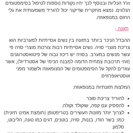
Yin הכליות ובנוסף לכך יהיו נקודות נוספות לטיפול בסימפטומים
הנלווים. נמצא מחקרית שדיקור יכול להוריד משמעותית את גלי
החום במנופאוזה.
תזונה
:
ההבדל הניכר ביותר בתזונה בין נשים אסייתיות למערביות הוא
צריכת מוצרי סויה. נשים אסייתיות רבות צורכות מוצרי סויה פי
עשר מנשים במערב. בסויה יש ריכוז גבוה של פיטואסטרוגנים
(זוהי תרכובת צמחית הדומה למבנה הכימי של אסטרדיול), אשר
עוזרים להקל על הסימפטומים של המנופאוזה ולשמור מפני
אוסטיאופרוזיס.
המלצות תזונתיות במנופאוזה:
להוריד צריכת סוכר
להפסיק עם קפה, שוקולד וקולה.
לצרוך יותר מזונות העשירים בטריפטופן (חומצת אמינו חיונית)
כמו: בשר הודו, בננות, סויה, בוטנים, דגים כמו טונה, הליבוט,
סלמון.