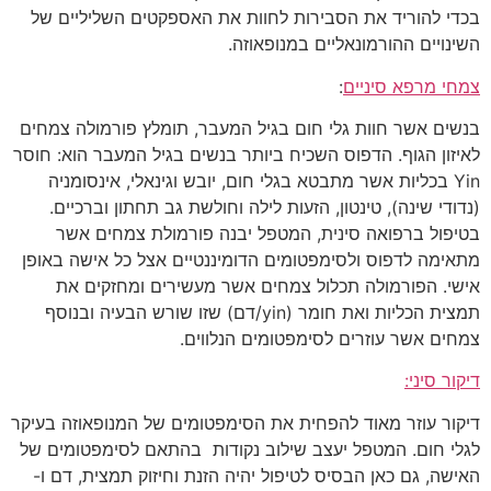
בכדי להוריד את הסבירות לחוות את האספקטים השליליים של
השינויים ההורמונאליים במנופאוזה.
צמחי מרפא סיניים
:
בנשים אשר חוות גלי חום בגיל המעבר, תומלץ פורמולה צמחים
לאיזון הגוף. הדפוס השכיח ביותר בנשים בגיל המעבר הוא: חוסר
Yin בכליות אשר מתבטא בגלי חום, יובש וגינאלי, אינסומניה
(נדודי שינה), טינטון, הזעות לילה וחולשת גב תחתון וברכיים.
בטיפול ברפואה סינית, המטפל יבנה פורמולת צמחים אשר
מתאימה לדפוס ולסימפטומים הדומיננטיים אצל כל אישה באופן
אישי. הפורמולה תכלול צמחים אשר מעשירים ומחזקים את
תמצית הכליות ואת חומר (yin/דם) שזו שורש הבעיה ובנוסף
צמחים אשר עוזרים לסימפטומים הנלווים.
דיקור סיני:
דיקור עוזר מאוד להפחית את הסימפטומים של המנופאוזה בעיקר
לגלי חום. המטפל יעצב שילוב נקודות בהתאם לסימפטומים של
האישה, גם כאן הבסיס לטיפול יהיה הזנת וחיזוק תמצית, דם ו-