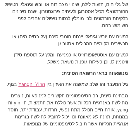
של גלי חום, הזעות לילה, שינויי מצב רוח או יובש וגינאלי. הטיפול
ההורמונאלי מכיל אסטרוגן ולעיתים פרוגסטרון. ישנם סיכונים
בלקיחת הורמונים ולכן מומלץ לנסות טיפולים אחרים לפני
השימוש בהם.
לנשים עם יובש וגינאלי יינתנו חומרי סיכה (על בסיס מים) או
תכשירים מקומיים המכילים אסטרוגן.
לנשים עם אוסטיאופורוזיס או כמניעה יומלץ על תוספת סידן
וויטמין D. וכן פעילות גופנית נושאת משקל.
מנופאוזה בראי הרפואה הסינית:
גיל המעבר זהו שלב שמשנה את האיזון בין
הYin והYang
בגוף.
מבחינה סינית, רב הסימפטומים הקשורים למנופאוזה, נוצרים
מחולשה באנרגיית הכליות אשר כוללת את התמצית, ה- yin וה-
yang. אורח חיים הכולל מתח נפשי, חרדות, עבודת יתר, חוסר
במנוחה, תזונה לא מאוזנת וכו' יכול להוביל לחולשה בזרימת
אנרגיית הכליות אשר תוביל לסימפטומים של מנופאוזה.