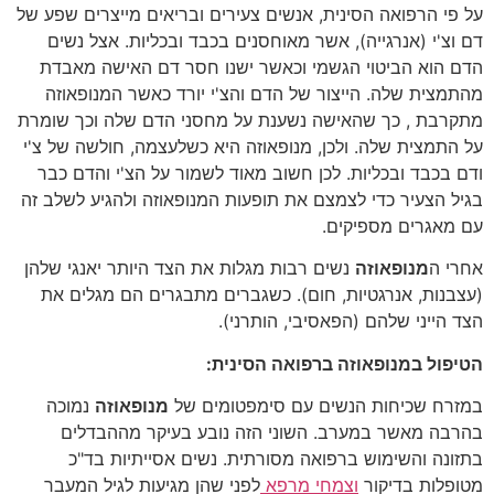
על פי הרפואה הסינית, אנשים צעירים ובריאים מייצרים שפע של
דם וצ'י (אנרגייה), אשר מאוחסנים בכבד ובכליות. אצל נשים
הדם הוא הביטוי הגשמי וכאשר ישנו חסר דם האישה מאבדת
מהתמצית שלה. הייצור של הדם והצ'י יורד כאשר המנופאוזה
מתקרבת , כך שהאישה נשענת על מחסני הדם שלה וכך שומרת
על התמצית שלה. ולכן, מנופאוזה היא כשלעצמה, חולשה של צ'י
ודם בכבד ובכליות. לכן חשוב מאוד לשמור על הצ'י והדם כבר
בגיל הצעיר כדי לצמצם את תופעות המנופאוזה ולהגיע לשלב זה
עם מאגרים מספיקים.
אחרי ה
מנופאוזה
נשים רבות מגלות את הצד היותר יאנגי שלהן
(עצבנות, אנרגטיות, חום). כשגברים מתבגרים הם מגלים את
הצד הייני שלהם (הפאסיבי, הותרני).
הטיפול במנופאוזה ברפואה הסינית:
במזרח שכיחות הנשים עם סימפטומים של
מנופאוזה
נמוכה
בהרבה מאשר במערב. השוני הזה נובע בעיקר מההבדלים
בתזונה והשימוש ברפואה מסורתית. נשים אסייתיות בד"כ
מטופלות בדיקור
וצמחי מרפא
לפני שהן מגיעות לגיל המעבר