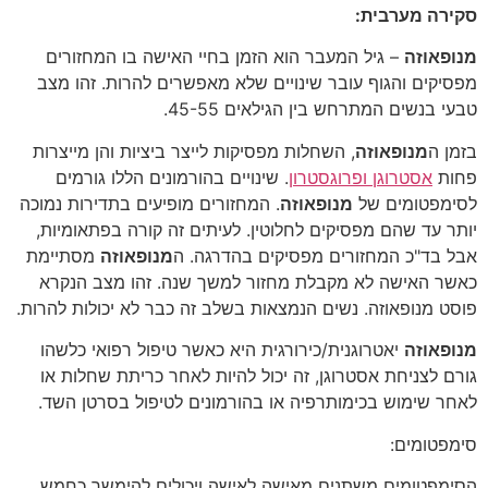
סקירה מערבית:
מנופאוזה
– גיל המעבר הוא הזמן בחיי האישה בו המחזורים
מפסיקים והגוף עובר שינויים שלא מאפשרים להרות. זהו מצב
טבעי בנשים המתרחש בין הגילאים 45-55.
בזמן ה
מנופאוזה
, השחלות מפסיקות לייצר ביציות והן מייצרות
פחות
אסטרוגן
ופרוגסטרון
. שינויים בהורמונים הללו גורמים
לסימפטומים של
מנופאוזה
. המחזורים מופיעים בתדירות נמוכה
יותר עד שהם מפסיקים לחלוטין. לעיתים זה קורה בפתאומיות,
אבל בד"כ המחזורים מפסיקים בהדרגה. ה
מנופאוזה
מסתיימת
כאשר האישה לא מקבלת מחזור למשך שנה. זהו מצב הנקרא
פוסט מנופאוזה. נשים הנמצאות בשלב זה כבר לא יכולות להרות.
מנופאוזה
יאטרוגנית/כירורגית היא כאשר טיפול רפואי כלשהו
גורם לצניחת אסטרוגן, זה יכול להיות לאחר כריתת שחלות או
לאחר שימוש בכימותרפיה או בהורמונים לטיפול בסרטן השד.
סימפטומים:
הסימפטומים משתנים מאישה לאישה ויכולים להימשך כחמש