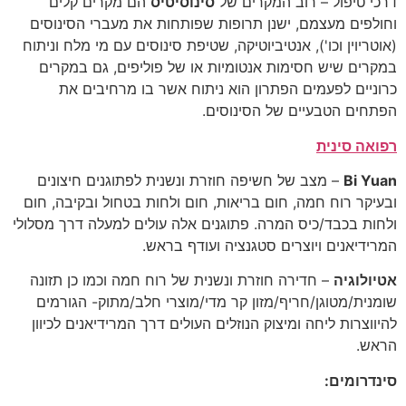
דרכי טיפול – רוב המקרים של
סינוסיטיס
הם מקרים קלים
וחולפים מעצמם, ישנן תרופות שפותחות את מעברי הסינוסים
(אוטריוין וכו'), אנטיביוטיקה, שטיפת סינוסים עם מי מלח וניתוח
במקרים שיש חסימות אנטומיות או של פוליפים, גם במקרים
כרוניים לפעמים הפתרון הוא ניתוח אשר בו מרחיבים את
הפתחים הטבעיים של הסינוסים.
רפואה סינית
Bi Yuan
– מצב של חשיפה חוזרת ונשנית לפתוגנים חיצונים
ובעיקר רוח חמה, חום בריאות, חום ולחות בטחול ובקיבה, חום
ולחות בכבד/כיס המרה. פתוגנים אלה עולים למעלה דרך מסלולי
המרידיאנים ויוצרים סטגנציה ועודף בראש.
אטיולוגיה
– חדירה חוזרת ונשנית של רוח חמה וכמו כן תזונה
שומנית/מטוגן/חריף/מזון קר מדי/מוצרי חלב/מתוק- הגורמים
להיווצרות ליחה ומיצוק הנוזלים העולים דרך המרידיאנים לכיוון
הראש.
סינדרומים: