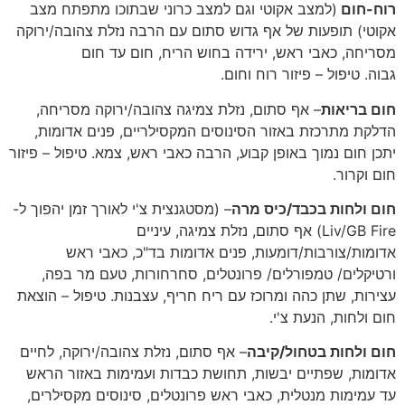
רוח-חום
(למצב אקוטי וגם למצב כרוני שבתוכו מתפתח מצב
אקוטי) תופעות של אף גדוש סתום עם הרבה נזלת צהובה/ירוקה
מסריחה, כאבי ראש, ירידה בחוש הריח, חום עד חום
גבוה. טיפול – פיזור רוח וחום.
חום בריאות
– אף סתום, נזלת צמיגה צהובה/ירוקה מסריחה,
הדלקת מתרכזת באזור הסינוסים המקסילריים, פנים אדומות,
יתכן חום נמוך באופן קבוע, הרבה כאבי ראש, צמא. טיפול – פיזור
חום וקרור.
חום ולחות בכבד/כיס מרה
– (מסטגנצית צ'י לאורך זמן יהפוך ל-
Liv/GB Fire) אף סתום, נזלת צמיגה, עיניים
אדומות/צורבות/דומעות, פנים אדומות בד"כ, כאבי ראש
ורטיקלים/ טמפורלים/ פרונטלים, סחרחורות, טעם מר בפה,
עצירות, שתן כהה ומרוכז עם ריח חריף, עצבנות. טיפול – הוצאת
חום ולחות, הנעת צ'י.
חום ולחות בטחול/קיבה
– אף סתום, נזלת צהובה/ירוקה, לחיים
אדומות, שפתיים יבשות, תחושת כבדות ועמימות באזור הראש
עד עמימות מנטלית, כאבי ראש פרונטלים, סינוסים מקסילרים,