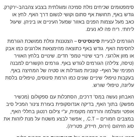
סימפטומים שכיחים נזלת סמיכה ומוגלתית בצבע צהבהב-ירקרק.
גודש באף, תחושת אף סתום וקושי לנשום דרך האף. לחץ או
כאב מעל עצמות הפנים באזור שמעל העיניים או ביניהן. שיעול
ליחתי. ריח פה לא נעים.
הגורמים לבעיית
סינוסיטיס
– הצטננות ונזלת ממושכת הגורמת
לחסימת האף. גודש באף כתוצאה מהימצאות אלרגנים כמו אבק
או מזון אלרגני. ריבוי שינויי טמפ' חדים. שינויים בלחץ האוויר
(טיסה, צלילה) הגורמים לגודש באף. גורמים הקשורים למבנה
הפנימי של האף- קונכיות מוגדלות או סטיה של המחיצה באף.
בעקבות טיפולי שיניים שונים כמו הרמת סינוסים, טיפולים בלסת
עליונה, טיפולי שורש.
האבחון נעשה במס' דרכים, הסתכלות עם ספקולום (מכשיר
מפשק) בתוך האף, בדיקה אנדוסקופית בעזרת צינור המכיל סיב
אופטי ומצלמה והרדמה מקומית, ע"י צילום רנטגן בחללי האף,
במצבים חמורים – C.T. , אפשר לבצע משטח על מנת לזהות את
סוג הזיהום (וירוס, חיידק, פטריה).