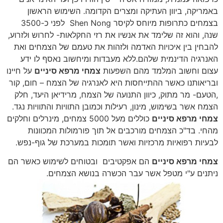
באמריקה, ביוון העתיקה ומצרים הקדומה. השימוש הראשון
בצמחים כתרופות מיוחס לקיסר Shen Nong לפני כ-3500
שנה, והוא זה שלימד את אנשיו את רזי החקלאות- לחרוש ולזרוע,
להבחין בין איכויות האדמה ולזהות את טעמם של הצמחים ואת
האנרגיה הדינמית שלהם.
ללא מעבדות ומיחשוב נאסף לו ידע
עצום וחשוב המלמד מהם השפעות
צמחי מרפא סיניים
על חיינו
ובריאותנו כאשר ההתייחסות היא לאנרגיה של הצמח – חום, קור
,הטעם- מר מתוק, כיוון התנועה של הצמח, מרידיאן היעד, חלק
הצמח אשר בשימוש, מינון, רעילות וכמובן התוויות והתוויות נגד.
צמחי מרפא סיניים
כוללים מעל 5000 צמחים, מינרלים וחלקים
מהחי. בד"כ הצמחים מורכבים אל תוך פורמולות המכוונות
לבעיות רפואיות מרכזיות ואשר תומכות במערכת של גוף-נפש.
צמחי מרפא סיניים
הם אפקטיבים ובטוחים לשימוש כאשר הם
ניתנים ע"י מטפל אשר עבר הכשרה בנושא הצמחים.