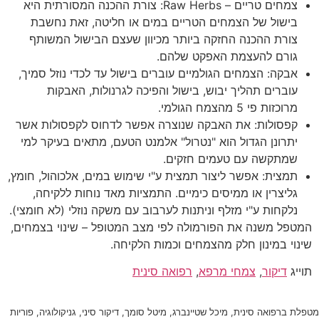
צמחים טריים – Raw Herbs: צורת ההכנה המסורתית היא
בישול של הצמחים הטריים במים או חליטה, זאת נחשבת
צורת ההכנה החזקה ביותר מכיוון שעצם הבישול המשותף
גורם להעצמת האפקט שלהם.
אבקה: הצמחים הגולמיים עוברים בישול עד לכדי נוזל סמיך,
עוברים תהליך יבוש, בישול והפיכה לגרנולות, האבקות
מרוכזות פי 5 מהצמח הגולמי.
קפסולות: את האבקה שנוצרה אפשר לדחוס לקפסולות אשר
יתרונן הגדול הוא "נטרול" אלמנט הטעם, מתאים בעיקר למי
שמתקשה עם טעמים חזקים.
תמצית: אפשר ליצור תמצית ע"י שימוש במים, אלכוהול, חומץ,
גליצרין או ממיסים כימיים. התמציות מאד נוחות ללקיחה,
נלקחות ע"י מזלף וניתנות לערבוב עם משקה נוזלי (לא חומצי).
המטפל משנה את הפורמולה לפי מצב המטופל – שינוי בצמחים,
שינוי במינון חלק מהצמחים וכמות הלקיחה.
תוייג
דיקור
,
צמחי מרפא
,
רפואה סינית
מטפלת ברפואה סינית, מיכל שטיינברג, מיטל סומך, דיקור סיני, גניקולוגיה, פוריות