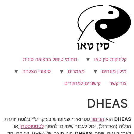
לג
תוכן
קליניקות סין טאו
תחומי טיפול ברפואה סינית
מילון מונחים
מאמרים
סיפורי הצלחה
צור קשר
קישורים למחקרים
DHEAS
DHEAS
הוא
הורמון
סטרואידי שמופרש בעיקר ע"י בלוטת יותרת
הכליה (האדרנל), יכול לעבור שינויים ולהפוך
לטסטוסטרון
או
לאסטרוגנים שונים.
DHEAS
הינו תוצר של DHEA, שניהם יחד