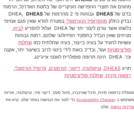
מהווים את תוצרי ההפרשה העיקריים של בלוטת האדרנל, הרמות
בדם של
DHEAS
גבוהות פי 2 מהרמות של DHEA,
DHEAS
נבדק כחלק
מהפרופיל ההורמונלי
במטרה לוודא שאין פגם אנזימי
כלשהו אשר גורם ליצור יתר של DHEA ועלול להפריע
לביוץ
,
מניחים שאין הבדל בתפקיד הפיזיולוגי שלהם. רמות גבוהות
עשויות להעיד על בעיה בייצור, בעיה שחלתית כמו
שחלות
פוליציסטיות
ועוד, ובד"כ באות לידי ביטוי לרוב בשיעור יתר, אקנה
וכו'. DHEA הינה תרופה פופולרית לאנטי אייג'ינג.
תוייג
DHEAS
,
גניקולוגיה
,
דיקור
,
הורמונים
,
פרופיל הורמונלי
,
רפואה סינית
,
שחלות פוליציסטיות
מטפלת ברפואה סינית, מיכל שטיינברג, מיטל סומך, דיקור סיני, גניקולוגיה, פוריות
משתמש ב-
Accessibility Checker
כדי לנטר את הנגישות באתר שלנו. קרא את
מדיניות נגישות
. שלנו