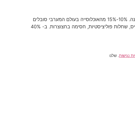
בעיות פריון מוגדרות כאי יכולת של בני זוג להיכנס להריון או לשאת הריון עד לידת תינוק חי, לאחר ניסיונות של למעלה משנה. 10%-15% מהאוכלוסייה בעולם המערבי סובלים
מ- בעיות פריון. ב- 40% מהמקרים של אי פוריות בעיית הפריון היא אצל האישה- ויכולה לנבוע מביוץ לא תקין, אנדומטריוזיס, שחלות פוליציסטיות, חסימה בחצוצרות. ב- 40%
ות נגישות
. שלנו