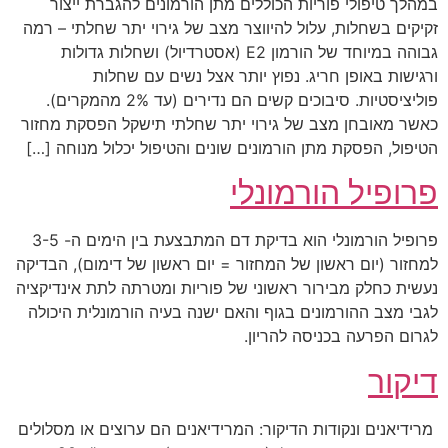
במהלך טיפולי פוריות הכוללים מתן הורמונים להגברת ייצור
זקיקים בשחלות, עלול להיווצר מצב של גירוי יתר שחלתי – רמה
גבוהה במיוחד של הורמון E2 (אסטרדיול) ושחלות גדולות
ורגישות באופן חריג. נפוץ יותר אצל נשים עם שחלות
פוליציסטיות. סיבוכים קשים הם נדירים (עד 2% מהמקרים).
כאשר מאובחן מצב של גירוי יתר שחלתי תישקל הפסקת מחזור
הטיפול, הפסקת מתן הורמונים שונים והטיפול יכלול מנוחה […]
פרופיל הורמונלי
פרופיל הורמונלי הוא בדיקת דם המתבצעת בין הימים ה- 3-5
למחזור (יום ראשון של המחזור = יום ראשון של דימום), הבדיקה
נעשית כחלק מבירור ראשוני של פוריות ומטרתה לתת אינדיקציה
לגבי מצב ההורמונים בגוף והאם ישנה בעיה הורמונלית היכולה
לגרום הפרעה בכניסה להריון.
דיקור
מרידיאנים ונקודות הדיקור: המרידיאנים הם ערוצים או מסלולים